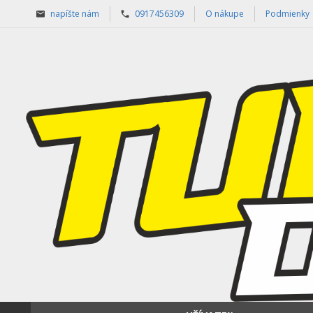
napíšte nám
0917456309
O nákupe
Podmienky