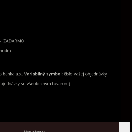
ov - ZADARMO
ohode)
o banka a.s.,
Variabilný symbol:
číslo Vašej objednávky
 objednávky so všeobecným tovarom)
Newsletter