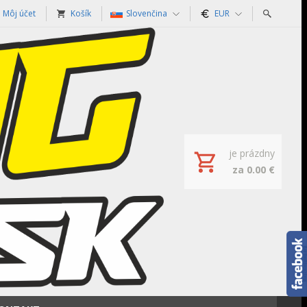
Môj účet
Košík
Slovenčina
EUR
je prázdny
za 0.00 €