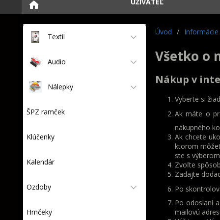
UŽÍVATEĽ
Úvod
/
Informácie
Textil
Všetko o 
Audio
Nákup v int
Nálepky
Vyberte si žia
ŠPZ ramček
Ak máte o pr
nákupného koš
Klúčenky
Ak chcete uko
ktorom môžete
ste s výberom 
Kalendár
Zvoľte spôsob
Zadajte dodaci
Ozdoby
Po skontrolov
Po odoslaní a
Hrnčeky
mailovú adres