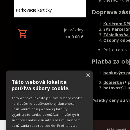
Váš tovar Vám
Parkovacie kartičky
Doprava zás
Kuriérom DP
SPS Parcel S
je prázdny
Zásielkovňa
za 0.00 €
Osobný odbe
Poštou do zah
Platba za o
bankovým p
×
Táto webová lokalita
dobierka
(+ p
používa súbory cookie.
hotovosť
(ib
Táto webová lokalita používa súbory cookie
*všetky ceny sú v
na zlepšenie používateľskej skúsenosti.
Používaním našej webovej lokality
vyjadrujete súhlas s používaním všetkých
súborov cookie v súlade s našimi zásadami
používania súborov cookie.
Prečítať viac
Informácie
Môj profil