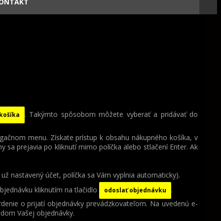
ONTAKT
. Takýmto spôsobom môžete vyberať a pridávať do
 košíka
ačnom menu. Získate prístup k obsahu nákupného košíka, v
 prejavia po kliknutí mimo políčka alebo stlačení Enter. Ak
e už nastavený účet, políčka sa Vám vyplnia automaticky).
jednávku kliknutím na tlačidlo
.
odoslať objednávku
denie o prijatí objednávky prevádzkovateľom. Na uvedenú e-
ľadom Vašej objednávky.