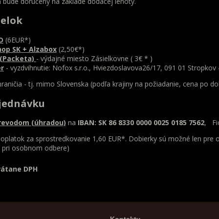
 bude doručený na základe dodacej lehoty.
ielok
D
(6EUR*)
hop SK + Alzabox
(2,50€*)
 (Packeta)
- výdajné miesto Zásielkovne ( 3€ * )
r
- vyzdvihnutie: Nofox s.r.o., Hviezdoslavova26/17, 091 01 Stropk
raničia - tj. mimo Slovenska (podľa krajiny na požiadanie, cena po d
bjednávku
revodom (úhradou)
na
IBAN: SK 86 8330 0000 0025 0185 7562
, Fi
oplatok za sprostredkovanie 1,60 EUR*. Dobierky sú možné len pre
a pri osobnom odbere)
rátane DPH
Kontakty