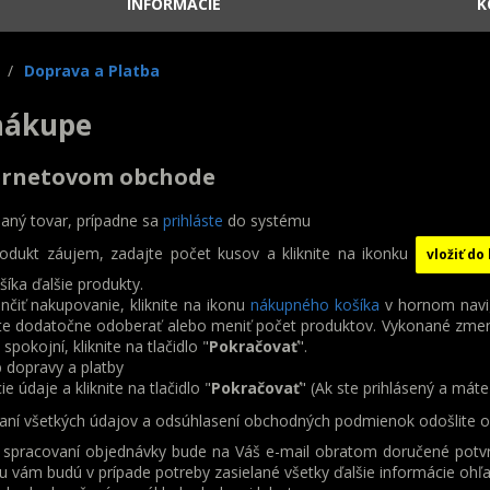
INFORMÁCIE
K
/
Doprava a Platba
nákupe
ernetovom obchode
daný tovar, prípadne sa
prihláste
do systému
odukt záujem, zadajte počet kusov a kliknite na ikonku
vložiť do
íka ďalšie produkty.
nčiť nakupovanie, kliknite na ikonu
nákupného košíka
v hornom navig
 dodatočne odoberať alebo meniť počet produktov. Vykonané zmeny sa
spokojní, kliknite na tlačidlo "
Pokračovať
".
 dopravy a platby
e údaje a kliknite na tlačidlo "
Pokračovať
" (Ak ste prihlásený a mát
aní všetkých údajov a odsúhlasení obchodných podmienok odošlite ob
 spracovaní objednávky bude na Váš e-mail obratom doručené potvr
u vám budú v prípade potreby zasielané všetky ďalšie informácie oh