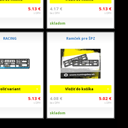
5.13 €
4.17 €
5.13 €
s DPH
bez DPH
s DPH
skladom
RACING
Ramček pre ŠPZ
oliť variant
Vložiť do košíka
5.13 €
4.08 €
5.02 €
s DPH
bez DPH
s DPH
skladom