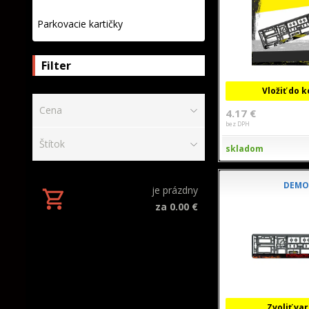
Parkovacie kartičky
Filter
Vložiť do 
Cena
4.17 €
bez DPH
Štítok
skladom
DEM
je prázdny
za 0.00 €
Zvoliť va