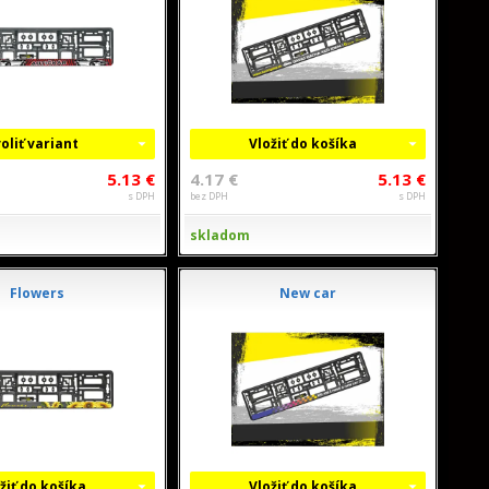
oliť variant
Vložiť do košíka
5.13 €
4.17 €
5.13 €
s DPH
bez DPH
s DPH
skladom
Flowers
New car
žiť do košíka
Vložiť do košíka