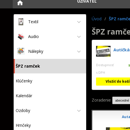
UŽÍVATEĽ
Úvod
/
ŠPZ ramč
Textil
ŠPZ ramč
Audio
Autičká
Nálepky
Dostupnosť
ŠPZ ramček
s DPH
Klúčenky
Vložiť do koš
Kalendár
Zoradenie
Ozdoby
Aut
Hrnčeky