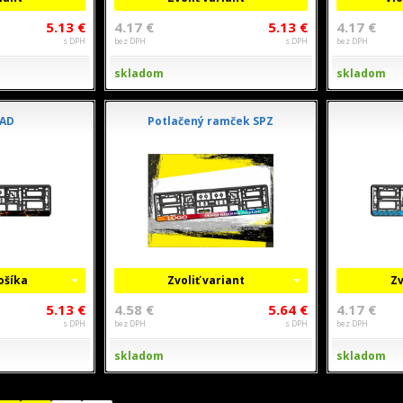
5.13 €
4.17 €
5.13 €
4.17 €
s DPH
bez DPH
s DPH
bez DPH
skladom
skladom
AD
Potlačený ramček SPZ
košíka
Zvoliť variant
Zv
5.13 €
4.58 €
5.64 €
4.17 €
s DPH
bez DPH
s DPH
bez DPH
skladom
skladom