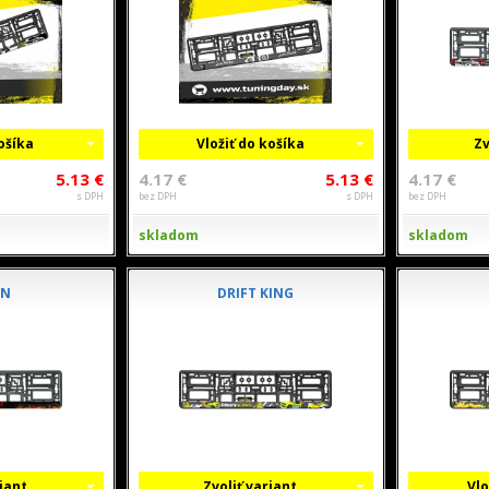
košíka
Vložiť do košíka
Zv
5.13 €
4.17 €
5.13 €
4.17 €
s DPH
bez DPH
s DPH
bez DPH
skladom
skladom
ON
DRIFT KING
riant
Zvoliť variant
Vlo