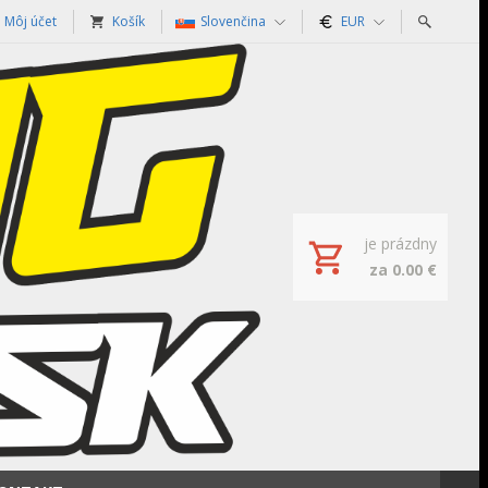
Môj účet
Košík
Slovenčina
EUR
je prázdny
za 0.00 €