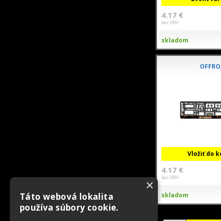
4.17 €
bez DPH
skladom
OFFRO
Vložiť do 
4.17 €
bez DPH
×
skladom
Táto webová lokalita
používa súbory cookie.