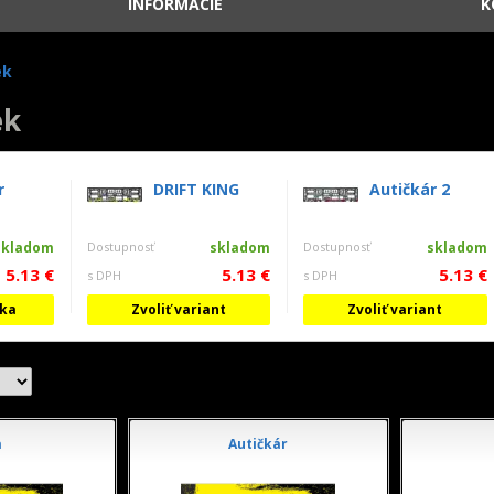
INFORMÁCIE
K
ek
ek
r
DRIFT KING
Autičkár 2
skladom
Dostupnosť
skladom
Dostupnosť
skladom
5.13 €
5.13 €
5.13 €
s DPH
s DPH
íka
Zvoliť variant
Zvoliť variant
a
Autičkár