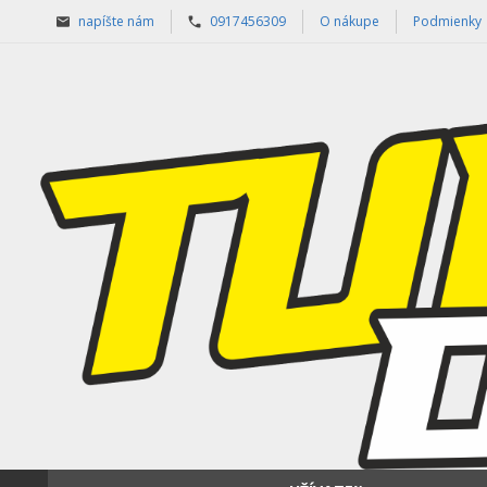
napíšte nám
0917456309
O nákupe
Podmienky