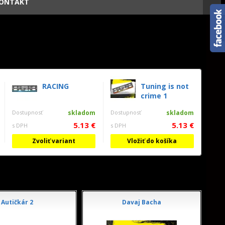
ONTAKT
RACING
Tuning is not
crime 1
Dostupnosť
skladom
Dostupnosť
skladom
5.13 €
5.13 €
s DPH
s DPH
Zvoliť variant
Vložiť do košíka
Autičkár 2
Davaj Bacha