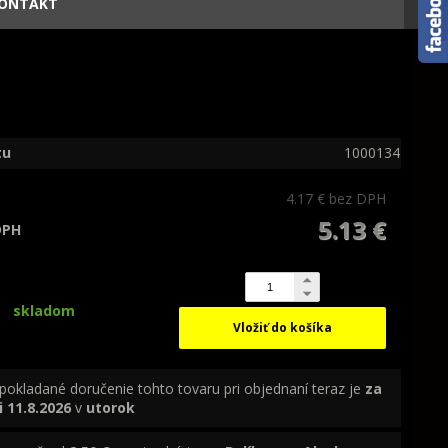
ONTAKT
tu
1000134
4.17 €
bez DPH
5.13 €
DPH
skladom
Vložiť do košíka
pokladané doručenie tohto tovaru pri objednaní teraz je
za
i
11.8.2026
v
utorok