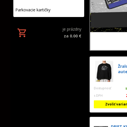
Parkovacie kartičky
je prázdny
za 0.00 €
Žral
aut
Dostupnosť
s DPH
Zvoliť varia
DRIFT K