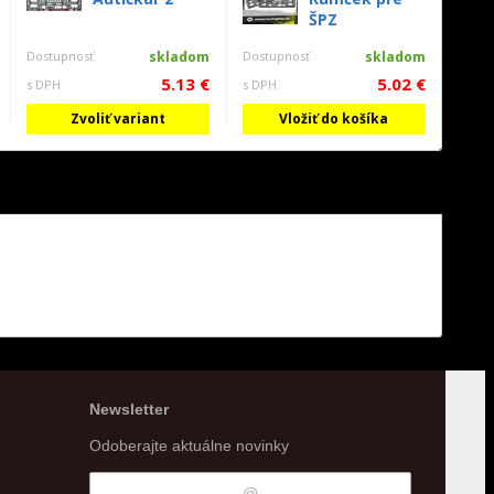
ŠPZ
Dostupnosť
skladom
Dostupnosť
skladom
5.13 €
5.02 €
s DPH
s DPH
Zvoliť variant
Vložiť do košíka
Newsletter
Odoberajte aktuálne novinky