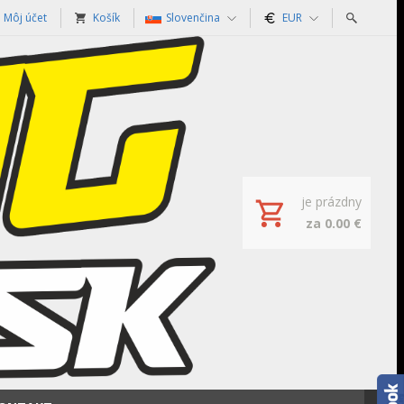
Môj účet
Košík
Slovenčina
EUR
je prázdny
za 0.00 €