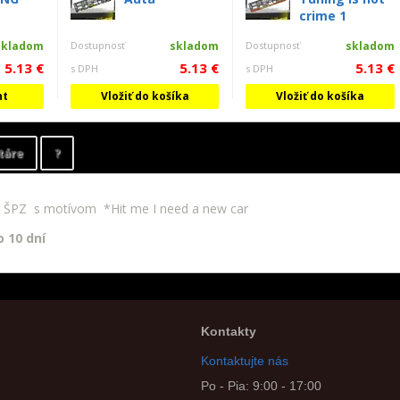
crime 1
skladom
Dostupnosť
skladom
Dostupnosť
skladom
5.13 €
5.13 €
5.13 €
s DPH
s DPH
nt
Vložiť do košíka
Vložiť do košíka
táre
?
 ŠPZ s motívom *Hit me I need a new car
 10 dní
Kontakty
Kontaktujte nás
Po - Pia: 9:00 - 17:00