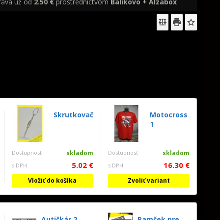
rava už od
2.50 €
prostredníctvom
Balíkovo + Alzabox
Skrutkovač
Motocross
1
Dostupnosť
skladom
Dostupnosť
skladom
5.02 €
16.30 €
s DPH
s DPH
Vložiť do košíka
Zvoliť variant
Autičkár 2
Ramček pre