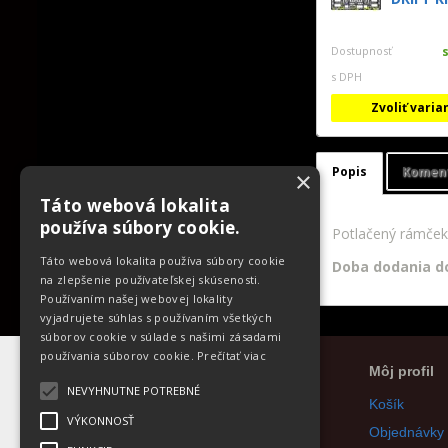
Dostupnosť
s DPH
Zvoliť varia
Popis
Komen
×
Táto webová lokalita
používa súbory cookie.
Potlačený rámček
Táto webová lokalita používa súbory cookie
Doba dodania do
na zlepšenie používateľskej skúsenosti.
Používaním našej webovej lokality
vyjadrujete súhlas s používaním všetkých
súborov cookie v súlade s našimi zásadami
používania súborov cookie.
Prečítať viac
Informácie
Môj profil
NEVYHNUTNE POTREBNÉ
Blog
Košík
VÝKONNOSŤ
Galéria
Objednávky