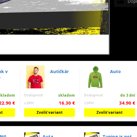
Dop
ok v
Autičkár
Auto
e
skladom
Dostupnosť
skladom
Dostupnosť
do 3 dní
22.90 €
16.30 €
34.90 €
s DPH
s DPH
nt
Zvoliť variant
Zvoliť variant
ING
Auta
Tuning is not