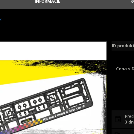
INFORMÁCIE
K
k
ID produk
Cena s 
Pred
3 dn