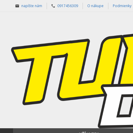
napíšte nám
0917456309
O nákupe
Podmienky