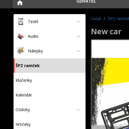
UŽÍVATEĽ
Úvod
/
ŠPZ ramče
Textil
New car
Audio
Nálepky
ŠPZ ramček
Klúčenky
Kalendár
Ozdoby
Hrnčeky