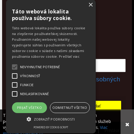
Kontaktujte nás
×
Táto webová lokalita
Po - Pia: 9:00 - 17:00
používa súbory cookie.
Facebook
Táto webová lokalita používa súbory cookie
na zlepšenie používateľskej skúsenosti.
Používaním našej webovej lokality
Newsletter
vyjadrujete súhlas s používaním všetkých
Odoberajte aktuálne novinky
súborov cookie v súlade s našimi zásadami
používania súborov cookie.
Prečítať viac
NEVYHNUTNE POTREBNÉ
VÝKONNOSŤ
Súhlasím s
spracovaním osobných
FUNKCIE
údajov
NEKLASIFIKOVANÉ
Odobrať
Pridať
PRIJAŤ VŠETKO
ODMIETNUŤ VŠETKO
Táto stránka používa súbory cookies, ktoré nám
ZOBRAZIŤ PODROBNOSTI
pomáhajú poskytovať služby. Používaním našich služieb
✖
vyjadrujete súhlas s používaním súborov cookies.
Viac
POWERED BY COOKIE-SCRIPT
© 2026 WEXBO |
www.wexbo.com
|
Prihlásiť
informácií nájdete tu.