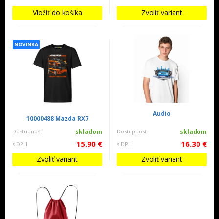
Vložiť do košíka
Zvoliť variant
NOVINKA
Audio
10000488 Mazda RX7
Dostupnosť
skladom
Dostupnosť
skladom
15.90 €
16.30 €
s DPH
s DPH
Zvoliť variant
Zvoliť variant