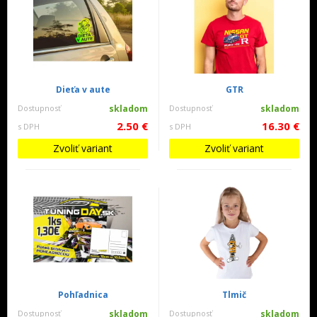
Dieťa v aute
GTR
Dostupnosť
skladom
Dostupnosť
skladom
2.50 €
16.30 €
s DPH
s DPH
Zvoliť variant
Zvoliť variant
Pohľadnica
Tlmič
Dostupnosť
skladom
Dostupnosť
skladom