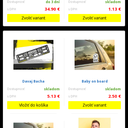
Dostupnosť
do 3 dní
Dostupnosť
skladom
34.90 €
1.13 €
s DPH
s DPH
Zvoliť variant
Zvoliť variant
Davaj Bacha
Baby on board
Dostupnosť
skladom
Dostupnosť
skladom
5.13 €
2.50 €
s DPH
s DPH
Vložiť do košíka
Zvoliť variant