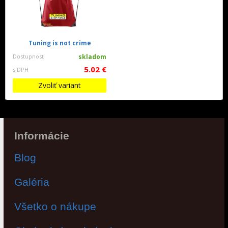
Tuning is not crime
Dostupnosť
skladom
5.02 €
s DPH
Zvoliť variant
Informácie
Blog
Galéria
Všetko o nákupe