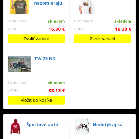
nezomierajú
Dostupnosť
skladom
Dostupnosť
skladom
16.30 €
16.30 €
s DPH
s DPH
Zvoliť variant
Zvoliť variant
TW 25 ND
Dostupnosť
skladom
38.13 €
s DPH
Vložiť do košíka
Športové autá
Nedotýkaj sa