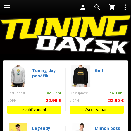
Tuning day
Golf
panáčik
Dostupnosť
do 3 dní
Dostupnosť
do 3 dní
22.90 €
22.90 €
s DPH
s DPH
Zvoliť variant
Zvoliť variant
Legendy
Mimoň boss