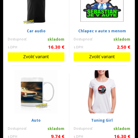
Car audio
Chlapec v aute s menom
Dostupnosť
skladom
Dostupnosť
skladom
16.30 €
2.50 €
s DPH
s DPH
Zvoliť variant
Zvoliť variant
Auto
Tuning Girl
Dostupnosť
skladom
Dostupnosť
skladom
9.74 €
16.30 €
s DPH
s DPH