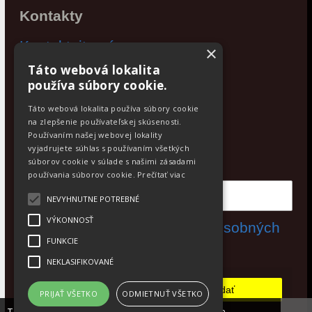
Kontakty
Kontaktujte nás
×
Táto webová lokalita
Po - Pia: 9:00 - 17:00
používa súbory cookie.
Facebook
Táto webová lokalita používa súbory cookie
na zlepšenie používateľskej skúsenosti.
Používaním našej webovej lokality
Newsletter
vyjadrujete súhlas s používaním všetkých
Odoberajte aktuálne novinky
súborov cookie v súlade s našimi zásadami
používania súborov cookie.
Prečítať viac
NEVYHNUTNE POTREBNÉ
VÝKONNOSŤ
Súhlasím s
spracovaním osobných
FUNKCIE
údajov
NEKLASIFIKOVANÉ
Odobrať
Pridať
PRIJAŤ VŠETKO
ODMIETNUŤ VŠETKO
Táto stránka používa súbory cookies, ktoré nám