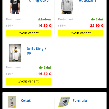
Tuning ocko
Autičkár 3
Dostupnosť
skladom
Dostupnosť
do 3 dní
16.30 €
22.90 €
s DPH
s DPH
Zvoliť variant
Zvoliť variant
Drift King /
DK
Dostupnosť
do 5 dní
16.30 €
s DPH
Zvoliť variant
Kotúč
Formula