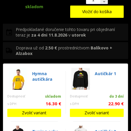
skladom
Vložiť do košíka
Predpokladané doručenie tohto tovaru pri objednaní
teraz je
za 4 dni
11.8.2026
v
utorok
Doprava už od
2.50 €
prostredníctvom
Balíkovo +
Alzabox
Hymna
Autičkár 1
autičkára
Dostupnosť
skladom
Dostupnosť
do 3 dní
16.30 €
22.90 €
s DPH
s DPH
Zvoliť variant
Zvoliť variant