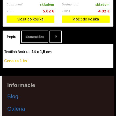
Dostupnosť
skladom
Dostupnosť
skladom
5.02 €
4.92 €
s DPH
s DPH
Vložiť do košíka
Vložiť do košíka
Popis
Komentáre
?
Textilná šnúrka
14 x 1,5 cm
Cena za 1 ks
Informácie
Blog
Galéria