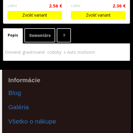
2.56 €
2.36 €
s DPH
s DPH
Zvoliť variant
Zvoliť variant
Popis
Komentáre
?
Drevené gravírované ozdoby s Auto motívom
Informácie
Blog
Galéria
Všetko o nákupe