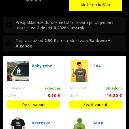
Vložiť do košíka
Predpokladané doručenie tohto tovaru pri objednaní
teraz je
za 2 dni
11.8.2026
v
utorok
Doprava už od
2.50 €
prostredníctvom
Balíkovo +
Alzabox
Baby rebel
SX4
Dostupnosť
skladom
Dostupnosť
skladom
3.10 €
16.30 €
s DPH
s DPH
Zvoliť variant
Zvoliť variant
Vetreska
Auto