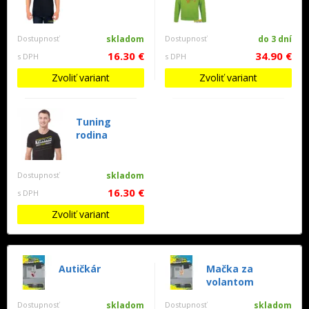
Dostupnosť
skladom
Dostupnosť
do 3 dní
16.30 €
34.90 €
s DPH
s DPH
Zvoliť variant
Zvoliť variant
Tuning
rodina
Dostupnosť
skladom
16.30 €
s DPH
Zvoliť variant
Autičkár
Mačka za
volantom
Dostupnosť
skladom
Dostupnosť
skladom