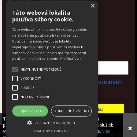
Kontaktujte nás
×
Táto webová lokalita
Po - Pia: 9:00 - 17:00
používa súbory cookie.
Facebook
Táto webová lokalita používa súbory cookie
na zlepšenie používateľskej skúsenosti.
Používaním našej webovej lokality
Newsletter
vyjadrujete súhlas s používaním všetkých
Odoberajte aktuálne novinky
súborov cookie v súlade s našimi zásadami
používania súborov cookie.
Prečítať viac
NEVYHNUTNE POTREBNÉ
VÝKONNOSŤ
Súhlasím s
spracovaním osobných
FUNKCIE
údajov
NEKLASIFIKOVANÉ
Odobrať
Pridať
PRIJAŤ VŠETKO
ODMIETNUŤ VŠETKO
Táto stránka používa súbory cookies, ktoré nám
ZOBRAZIŤ PODROBNOSTI
pomáhajú poskytovať služby. Používaním našich služieb
✖
vyjadrujete súhlas s používaním súborov cookies.
Viac
POWERED BY COOKIE-SCRIPT
© 2026 WEXBO |
www.wexbo.com
|
Prihlásiť