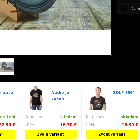
Dop
r autá
Audio je
GOLF 1991
vášeň
do 3 dní
Dostupnosť
skladom
Dostupnosť
skladom
22.90 €
16.30 €
16.30 €
s DPH
s DPH
nt
Zvoliť variant
Zvoliť variant