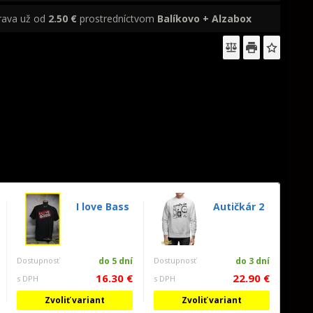
rava už od
2.50 €
prostredníctvom
Balíkovo + Alzabox
I love Bass
Autičkár 2
Dostupnosť
do 5 dní
Dostupnosť
do 3 dní
16.30 €
22.90 €
s DPH
s DPH
Zvoliť variant
Zvoliť variant