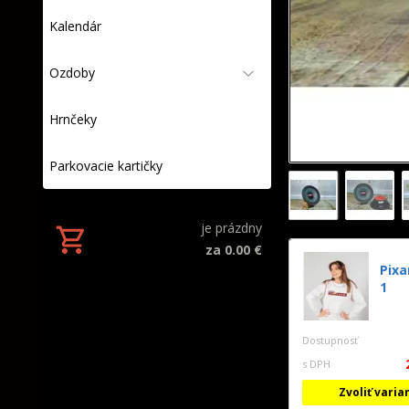
Kalendár
Ozdoby
Hrnčeky
Parkovacie kartičky
je prázdny
za 0.00 €
Pixa
1
Dostupnosť
s DPH
Zvoliť varia