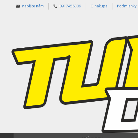
napíšte nám
0917456309
O nákupe
Podmienky