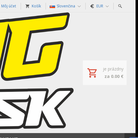
Môj účet
Košík
Slovenčina
EUR
je prázdny
za 0.00 €