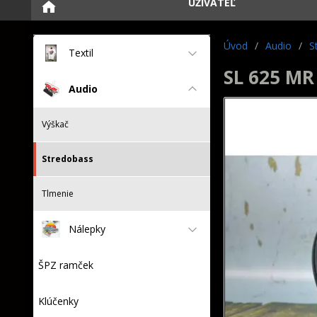
UŽÍVATEĽ
Úvod
/
Audio
/
S
Textil
SL 625 MR
Audio
Výškač
Stredobass
Tlmenie
Nálepky
ŠPZ ramček
Klúčenky