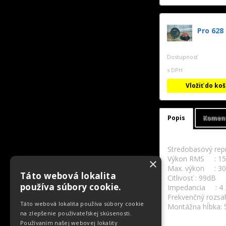
Pro 628
Dostupnosť
s DPH
Vložiť do ko
Popis
Komen
Stredobasový rep
Výkon RMS : 15
×
Max. výkon : 3
Táto webová lokalita
Citlivosť : 99dB
používa súbory cookie.
Impedancia : 4
Frekvenčný rozsa
Táto webová lokalita používa súbory cookie
Montážna hĺbka:
na zlepšenie používateľskej skúsenosti.
Používaním našej webovej lokality