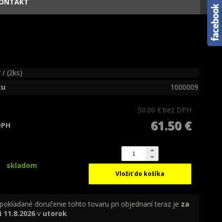
ONTAKT
 / (2ks)
tu
1000009
50.00 €
bez DPH
61.50 €
DPH
skladom
Vložiť do košíka
pokladané doručenie tohto tovaru pri objednaní teraz je
za
i
11.8.2026
v
utorok