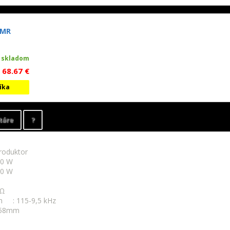
 MR
skladom
68.67 €
šíka
táre
?
roduktor
0 W
00 W
 Ω
h : 115-9,5 kHz
 58mm