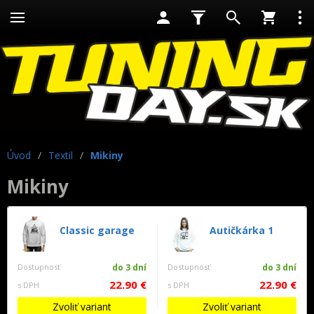
Úvod
/
Textil
/
Mikiny
Mikiny
Classic garage
Autičkárka 1
Dostupnosť
do 3 dní
Dostupnosť
do 3 dní
22.90 €
22.90 €
s DPH
s DPH
Zvoliť variant
Zvoliť variant