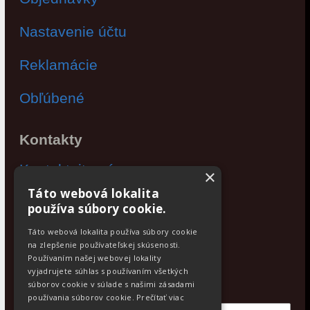
Nastavenie účtu
Reklamácie
Obľúbené
Kontakty
Kontaktujte nás
×
Táto webová lokalita
Po - Pia: 9:00 - 17:00
používa súbory cookie.
Facebook
Táto webová lokalita používa súbory cookie
na zlepšenie používateľskej skúsenosti.
Používaním našej webovej lokality
Newsletter
vyjadrujete súhlas s používaním všetkých
Odoberajte aktuálne novinky
súborov cookie v súlade s našimi zásadami
používania súborov cookie.
Prečítať viac