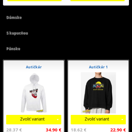
Dámske
S kapucňou
Pánske
Autičkár
Autičkár 1
Zvoliť variant
Zvoliť variant
28.37 €
34.90 €
18.62 €
22.90 €