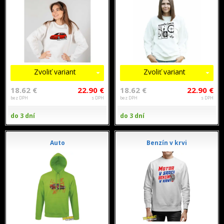
Zvoliť variant
Zvoliť variant
18.62 €
22.90 €
18.62 €
22.90 €
bez DPH
s DPH
bez DPH
s DPH
do 3 dní
do 3 dní
Auto
Benzín v krvi