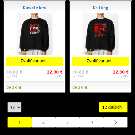
Diesel v krvi
Drifting
Zvoliť variant
Zvoliť variant
18.62 €
22.90 €
18.62 €
22.90 €
bez DPH
s DPH
bez DPH
s DPH
do 3 dní
do 3 dní
12 ďalších...
1
2
3
4