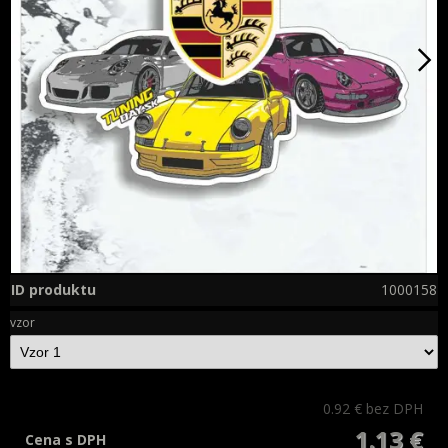
ID produktu
1000158
vzor
0.92 €
bez DPH
1.13 €
Cena s DPH