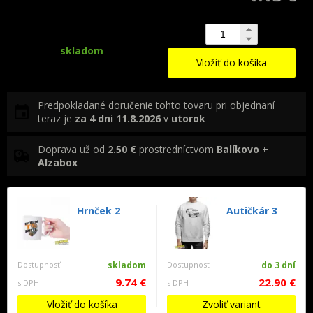
skladom
Vložiť do košíka
Predpokladané doručenie tohto tovaru pri objednaní
teraz je
za 4 dni
11.8.2026
v
utorok
Doprava už od
2.50 €
prostredníctvom
Balíkovo +
Alzabox
Hrnček 2
Autičkár 3
Dostupnosť
skladom
Dostupnosť
do 3 dní
9.74 €
22.90 €
s DPH
s DPH
Vložiť do košíka
Zvoliť variant