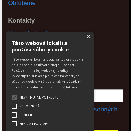
Obľúbené
Kontakty
Kontaktujte nás
×
Táto webová lokalita
Po - Pia: 9:00 - 17:00
používa súbory cookie.
Facebook
Táto webová lokalita používa súbory cookie
na zlepšenie používateľskej skúsenosti.
Používaním našej webovej lokality
Newsletter
vyjadrujete súhlas s používaním všetkých
Odoberajte aktuálne novinky
súborov cookie v súlade s našimi zásadami
používania súborov cookie.
Prečítať viac
NEVYHNUTNE POTREBNÉ
VÝKONNOSŤ
Súhlasím s
spracovaním osobných
FUNKCIE
údajov
NEKLASIFIKOVANÉ