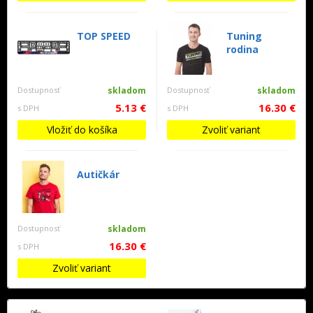
TOP SPEED
Tuning
rodina
Dostupnosť
skladom
Dostupnosť
skladom
5.13 €
16.30 €
s DPH
s DPH
Vložiť do košíka
Zvoliť variant
Autičkár
Dostupnosť
skladom
16.30 €
s DPH
Zvoliť variant