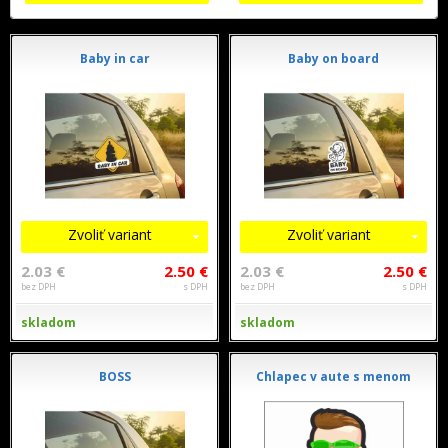
Baby in car
Baby on board
Zvoliť variant
Zvoliť variant
2.03 €
2.50 €
2.03 €
2.50 €
bez DPH
s DPH
bez DPH
s DPH
skladom
skladom
BOSS
Chlapec v aute s menom