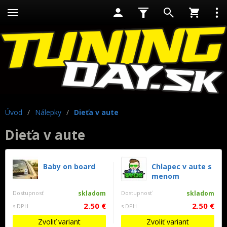
Úvod
/
Nálepky
/
Dieťa v aute
Dieťa v aute
Baby on board
Chlapec v aute s
menom
Dostupnosť
skladom
Dostupnosť
skladom
2.50 €
2.50 €
s DPH
s DPH
Zvoliť variant
Zvoliť variant