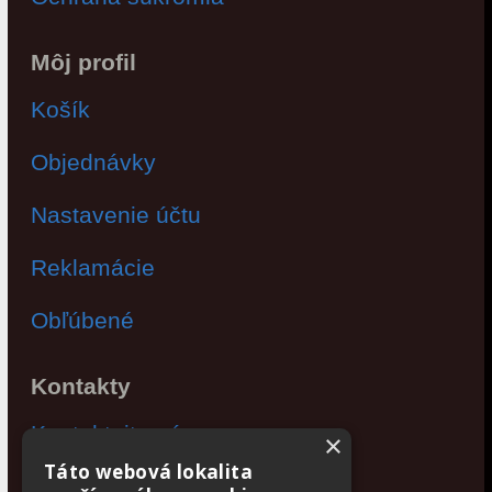
Môj profil
Košík
Objednávky
Nastavenie účtu
Reklamácie
Obľúbené
Kontakty
Kontaktujte nás
×
Táto webová lokalita
Po - Pia: 9:00 - 17:00