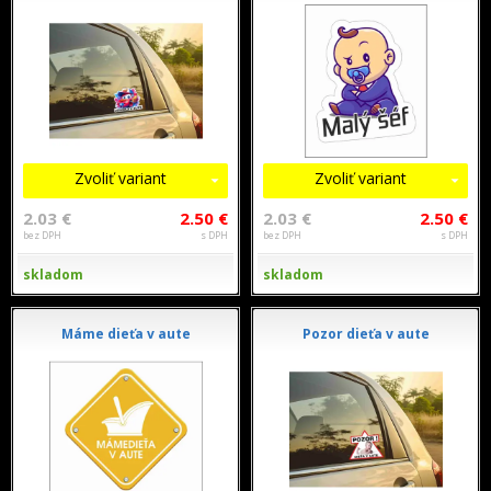
Zvoliť variant
Zvoliť variant
2.03 €
2.50 €
2.03 €
2.50 €
bez DPH
s DPH
bez DPH
s DPH
skladom
skladom
Máme dieťa v aute
Pozor dieťa v aute