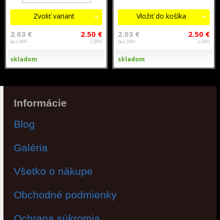
Zvoliť variant
Vložiť do košíka
2.03 €
2.50 €
2.03 €
2.50 €
bez DPH
s DPH
bez DPH
s DPH
skladom
skladom
Informácie
Blog
Galéria
Všetko o nákupe
Obchodné podmienky
Ochrana súkromia