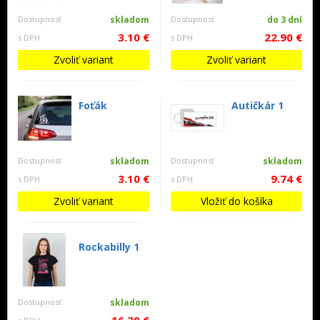
Dostupnosť
skladom
Dostupnosť
do 3 dní
3.10 €
22.90 €
s DPH
s DPH
Zvoliť variant
Zvoliť variant
Foťák
Autičkár 1
Dostupnosť
skladom
Dostupnosť
skladom
3.10 €
9.74 €
s DPH
s DPH
Zvoliť variant
Vložiť do košíka
Rockabilly 1
Dostupnosť
skladom