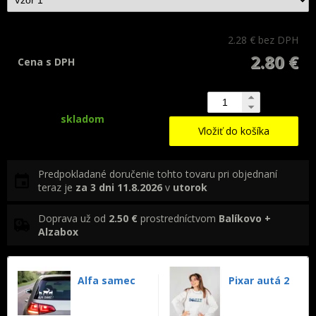
2.28 €
bez DPH
2.80 €
Cena s DPH
skladom
Vložiť do košíka
Predpokladané doručenie tohto tovaru pri objednaní
teraz je
za 3 dni
11.8.2026
v
utorok
Doprava už od
2.50 €
prostredníctvom
Balíkovo +
Alzabox
Alfa samec
Pixar autá 2