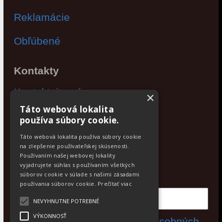
Reklamácie
Obľúbené
Kontakty
Kontaktujte nás
×
Táto webová lokalita
Po - Pia: 9:00 - 17:00
používa súbory cookie.
Facebook
Táto webová lokalita používa súbory cookie
na zlepšenie používateľskej skúsenosti.
Používaním našej webovej lokality
Newsletter
vyjadrujete súhlas s používaním všetkých
Odoberajte aktuálne novinky
súborov cookie v súlade s našimi zásadami
používania súborov cookie.
Prečítať viac
NEVYHNUTNE POTREBNÉ
VÝKONNOSŤ
Súhlasím s
spracovaním osobných