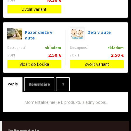
16.30 €
s DPH
Zvoliť variant
Pozor dieťa v
Deti v aute
aute
Dostupnosť
skladom
Dostupnosť
skladom
2.50 €
2.50 €
s DPH
s DPH
Vložiť do košíka
Zvoliť variant
Popis
Komentáre
?
Momentálne nie je k produktu žiadny popis.