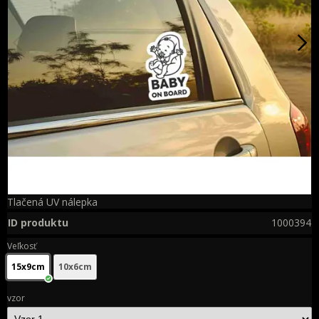
Tlačená UV nálepka
ID produktu
1000394
Veľkosť
15x9cm
10x6cm
vzor