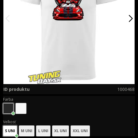
ID produktu
1000468
Farba
Veľkosť
S UNI
M UNI
L UNI
XL UNI
XXL UNI