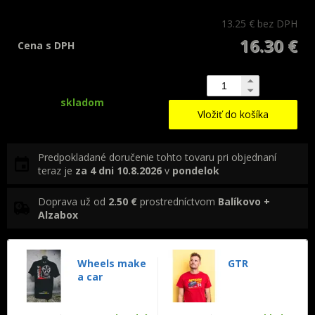
13.25 €
bez DPH
16.30 €
Cena s DPH
skladom
Vložiť do košíka
Predpokladané doručenie tohto tovaru pri objednaní
teraz je
za 4 dni
10.8.2026
v
pondelok
Doprava už od
2.50 €
prostredníctvom
Balíkovo +
Alzabox
Wheels make
GTR
a car