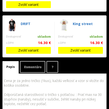
Zvoliť variant
DRIFT
King street
Dostupnosť
skladom
Dostupnosť
skladom
16.30 €
16.30 €
s DPH
s DPH
Zvoliť variant
Zvoliť variant
Popis
Komentáre
?
Cena je za jedno tričko (1kus), každú veľkosť a vzor si vložte do
košíka osobitne.
Odporúčaná starostlivosť o tričko s potlačou: : Prať max na 30
stupňov (naruby), nesušiť v sušičke, žehliť naruby pri nízkej
teplote, nežehliť cez potlač.