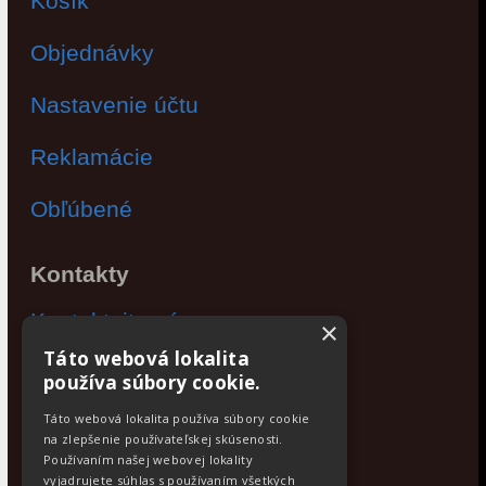
Košík
Objednávky
Nastavenie účtu
Reklamácie
Obľúbené
Kontakty
Kontaktujte nás
×
Táto webová lokalita
Po - Pia: 9:00 - 17:00
používa súbory cookie.
Facebook
Táto webová lokalita používa súbory cookie
na zlepšenie používateľskej skúsenosti.
Používaním našej webovej lokality
Newsletter
vyjadrujete súhlas s používaním všetkých