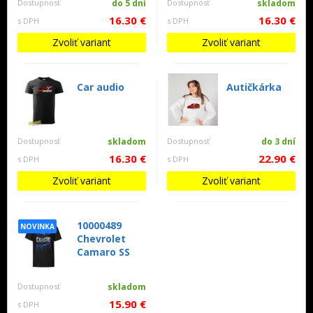
Dostupnosť
do 5 dní
Dostupnosť
skladom
16.30 €
16.30 €
s DPH
s DPH
Zvoliť variant
Zvoliť variant
Car audio
Autičkárka
Dostupnosť
skladom
Dostupnosť
do 3 dní
16.30 €
22.90 €
s DPH
s DPH
Zvoliť variant
Zvoliť variant
10000489
NOVINKA
Chevrolet
Camaro SS
Dostupnosť
skladom
15.90 €
s DPH