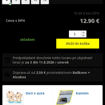
10.49 €
bez DPH
12.90 €
Cena s DPH
skladom
Vložiť do košíka
Predpokladané doručenie tohto tovaru pri objednaní
teraz je
za 3 dni
11.8.2026
v
utorok
Doprava už od
2.50 €
prostredníctvom
Balíkovo +
Alzabox
Deti v aute
Kamión