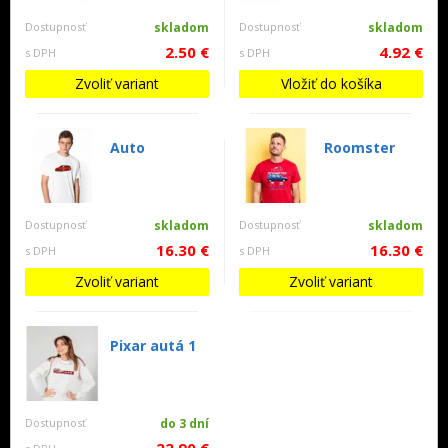
Dostupnosť
skladom
Dostupnosť
skladom
2.50 €
4.92 €
s DPH
s DPH
Zvoliť variant
Vložiť do košíka
Auto
Roomster
Dostupnosť
skladom
Dostupnosť
skladom
16.30 €
16.30 €
s DPH
s DPH
Zvoliť variant
Zvoliť variant
Pixar autá 1
Dostupnosť
do 3 dní