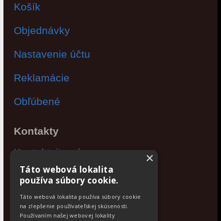
Košík
Objednávky
Nastavenie účtu
Reklamácie
Obľúbené
Kontakty
Kontaktujte nás
×
Táto webová lokalita
Po - Pia: 9:00 - 17:00
používa súbory cookie.
Facebook
Táto webová lokalita používa súbory cookie
na zlepšenie používateľskej skúsenosti.
Používaním našej webovej lokality
Newsletter