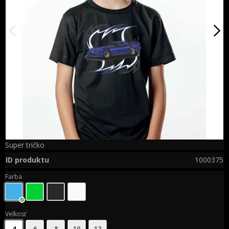
Super tričko
ID produktu
1000375
Farba
Veľkosť
4
6
8
10
12