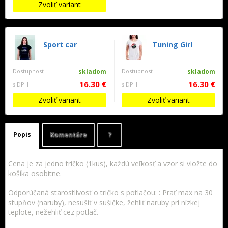
Zvoliť variant
Sport car
Tuning Girl
Dostupnosť
skladom
Dostupnosť
skladom
16.30 €
16.30 €
s DPH
s DPH
Zvoliť variant
Zvoliť variant
Popis
Komentáre
?
Cena je za jedno tričko (1kus), každú veľkosť a vzor si vložte do
košíka osobitne.
Odporúčaná starostlivosť o tričko s potlačou: : Prať max na 30
stupňov (naruby), nesušiť v sušičke, žehliť naruby pri nízkej
teplote, nežehliť cez potlač.