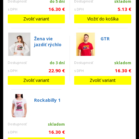
Dostupnosť
do 5 dní
Dostupnosť
skladom
16.30 €
5.13 €
s DPH
s DPH
Zvoliť variant
Vložiť do košíka
Žena vie
GTR
jazdiť rýchlo
Dostupnosť
do 3 dní
Dostupnosť
skladom
22.90 €
16.30 €
s DPH
s DPH
Zvoliť variant
Zvoliť variant
Rockabilly 1
Dostupnosť
skladom
16.30 €
s DPH