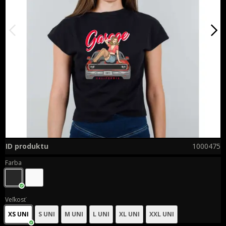
ID produktu
1000475
Farba
Veľkosť
XS UNI
S UNI
M UNI
L UNI
XL UNI
XXL UNI