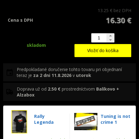
13.25 €
bez DPH
16.30 €
Cena s DPH
skladom
Vložiť do košíka
Predpokladané doručenie tohto tovaru pri objednaní
teraz je
za 2 dni
11.8.2026
v
utorok
Doprava už od
2.50 €
prostredníctvom
Balíkovo +
Alzabox
Rally
Tuning is not
Legenda
crime 1