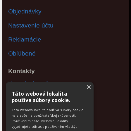
Objednávky
Nastavenie účtu
Reklamácie
Obľúbené
Kontakty
Kontaktujte nás
×
Táto webová lokalita
Po - Pia: 9:00 - 17:00
používa súbory cookie.
Facebook
Táto webová lokalita používa súbory cookie
na zlepšenie používateľskej skúsenosti.
Používaním našej webovej lokality
Newsletter
vyjadrujete súhlas s používaním všetkých