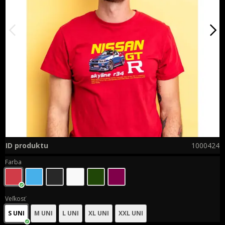
ID produktu
1000424
Farba
Veľkosť
S UNI
M UNI
L UNI
XL UNI
XXL UNI