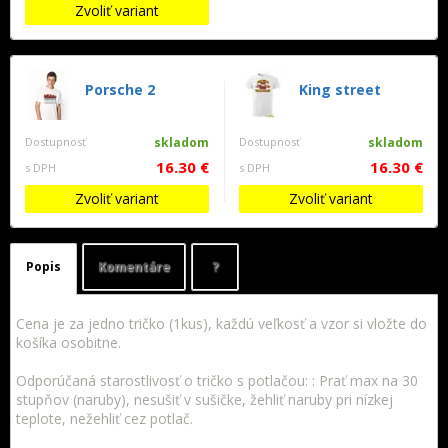
Zvoliť variant
Porsche 2
King street
Dostupnosť
skladom
Dostupnosť
skladom
16.30 €
16.30 €
s DPH
s DPH
Zvoliť variant
Zvoliť variant
Popis
Komentáre
?
Cena je za jedno tričko (1kus), každú veľkosť a vzor si vložte do
košíka osobitne.
Odporúčaná starostlivosť o tričko s potlačou: : Prať max na 30
stupňov (naruby), nesušiť v sušičke, žehliť naruby pri nízkej
teplote, nežehliť cez potlač.