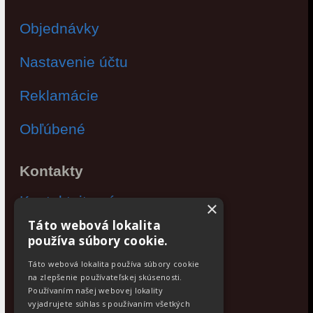
Objednávky
Nastavenie účtu
Reklamácie
Obľúbené
Kontakty
Kontaktujte nás
×
Táto webová lokalita
Po - Pia: 9:00 - 17:00
používa súbory cookie.
Facebook
Táto webová lokalita používa súbory cookie
na zlepšenie používateľskej skúsenosti.
Používaním našej webovej lokality
Newsletter
vyjadrujete súhlas s používaním všetkých