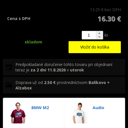
13.25 €
bez DPH
16.30 €
Cena s DPH
ks
skladom
Vložiť do košíka
Predpokladané doručenie tohto tovaru pri objednaní
teraz je
za 2 dni
11.8.2026
v
utorok
Doprava už od
2.50 €
prostredníctvom
Balíkovo +
Alzabox
BMW M2
Audio