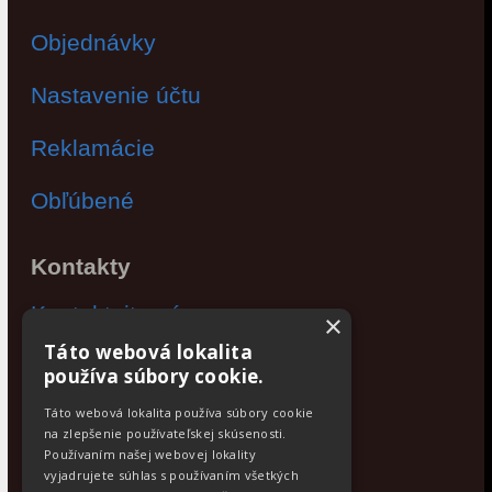
Objednávky
Nastavenie účtu
Reklamácie
Obľúbené
Kontakty
Kontaktujte nás
×
Táto webová lokalita
Po - Pia: 9:00 - 17:00
používa súbory cookie.
Facebook
Táto webová lokalita používa súbory cookie
na zlepšenie používateľskej skúsenosti.
Používaním našej webovej lokality
Newsletter
vyjadrujete súhlas s používaním všetkých