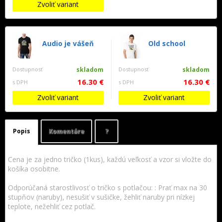
Zvoliť variant
Audio je vášeň
Old school
Dostupnosť
skladom
Dostupnosť
skladom
16.30 €
16.30 €
s DPH
s DPH
Zvoliť variant
Zvoliť variant
Popis
Komentáre
?
Cena je za jedno tričko (1kus), každú veľkosť a vzor si vložte do
košíka osobitne.
Odporúčaná starostlivosť o tričko s potlačou: : Prať max na 30
stupňov (naruby), nesušiť v sušičke, žehliť naruby pri nízkej
teplote, nežehliť cez potlač.