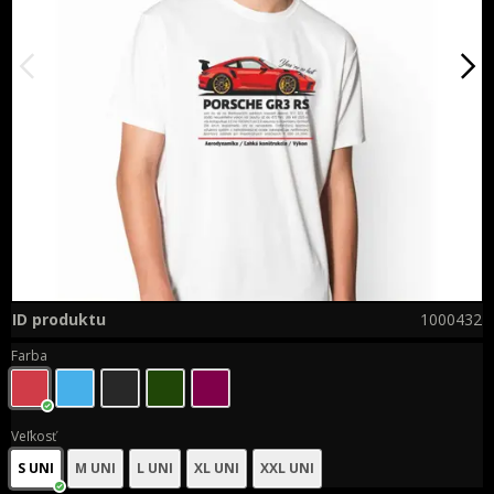
ID produktu
1000432
Farba
Veľkosť
S UNI
M UNI
L UNI
XL UNI
XXL UNI