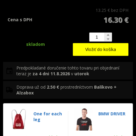
13.25 €
bez DPH
16.30 €
Cena s DPH
skladom
Vložiť do košíka
Predpokladané doručenie tohto tovaru pri objednaní
teraz je
za 4 dni
11.8.2026
v
utorok
Doprava už od
2.50 €
prostredníctvom
Balíkovo +
Alzabox
One for each
BMW DRIVER
leg