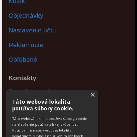
Košík
Objednávky
Nastavenie účtu
Reklamácie
Obľúbené
Kontakty
Kontaktujte nás
×
Táto webová lokalita
Po - Pia: 9:00 - 17:00
používa súbory cookie.
Facebook
Táto webová lokalita používa súbory cookie
na zlepšenie používateľskej skúsenosti.
Používaním našej webovej lokality
Newsletter
vyjadrujete súhlas s používaním všetkých