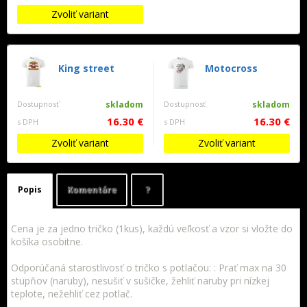
Zvoliť variant
King street
Motocross
Dostupnosť
skladom
Dostupnosť
skladom
16.30 €
16.30 €
s DPH
s DPH
Zvoliť variant
Zvoliť variant
Popis
Komentáre
?
Cena je za jedno tričko (1kus), každú veľkosť a vzor si vložte do
košíka osobitne.
Odporúčaná starostlivosť o tričko s potlačou: : Prať max na 30
stupňov (naruby), nesušiť v sušičke, žehliť naruby pri nízkej
teplote, nežehliť cez potlač.