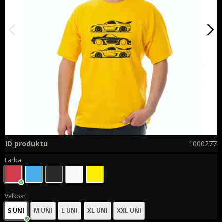
ID produktu
1000277
Farba
Veľkosť
S UNI
M UNI
L UNI
XL UNI
XXL UNI