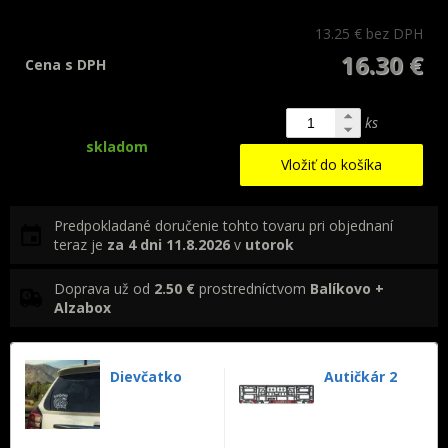
13.25 €
bez DPH
16.30 €
Cena s DPH
ks
skladom
Vložiť do košíka
Predpokladané doručenie tohto tovaru pri objednaní
teraz je
za 4 dni
11.8.2026
v
utorok
Doprava už od
2.50 €
prostredníctvom
Balíkovo +
Alzabox
Dievčatko
Autičkár 2