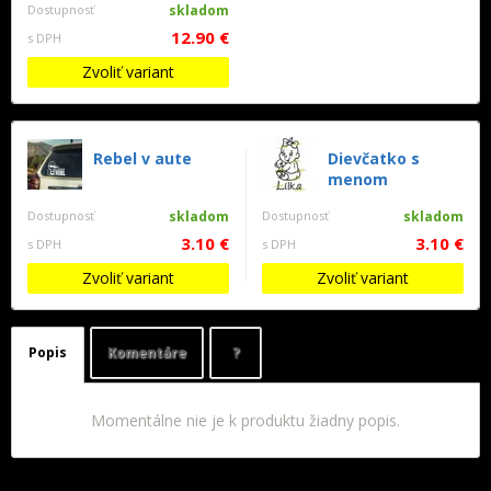
Dostupnosť
skladom
12.90 €
s DPH
Zvoliť variant
Rebel v aute
Dievčatko s
menom
Dostupnosť
skladom
Dostupnosť
skladom
3.10 €
3.10 €
s DPH
s DPH
Zvoliť variant
Zvoliť variant
Popis
Komentáre
?
Momentálne nie je k produktu žiadny popis.