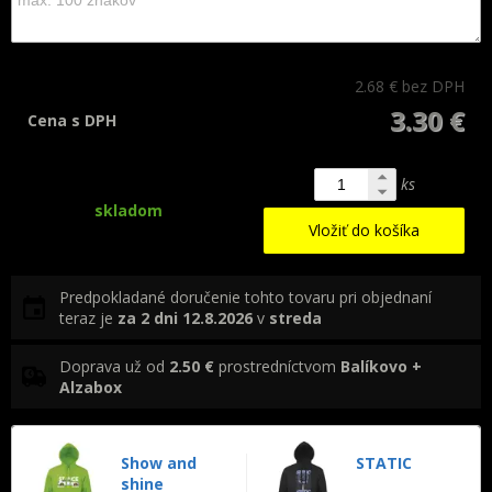
2.68 €
bez DPH
3.30 €
Cena s DPH
ks
skladom
Vložiť do košíka
Predpokladané doručenie tohto tovaru pri objednaní
teraz je
za 2 dni
12.8.2026
v
streda
Doprava už od
2.50 €
prostredníctvom
Balíkovo +
Alzabox
Show and
STATIC
shine