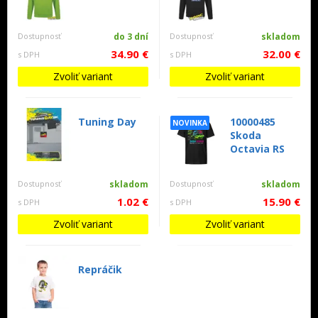
Dostupnosť
do 3 dní
Dostupnosť
skladom
34.90 €
32.00 €
s DPH
s DPH
Zvoliť variant
Zvoliť variant
Tuning Day
10000485
NOVINKA
Skoda
Octavia RS
Dostupnosť
skladom
Dostupnosť
skladom
1.02 €
15.90 €
s DPH
s DPH
Zvoliť variant
Zvoliť variant
Repráčik