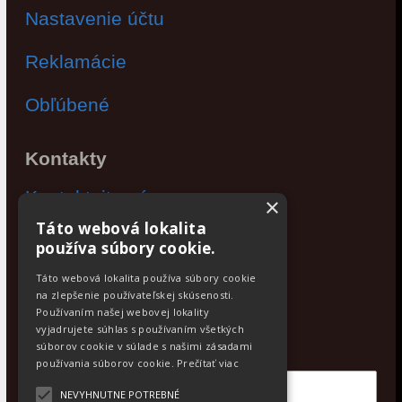
Nastavenie účtu
Reklamácie
Obľúbené
Kontakty
Kontaktujte nás
×
Táto webová lokalita
Po - Pia: 9:00 - 17:00
používa súbory cookie.
Facebook
Táto webová lokalita používa súbory cookie
na zlepšenie používateľskej skúsenosti.
Používaním našej webovej lokality
Newsletter
vyjadrujete súhlas s používaním všetkých
Odoberajte aktuálne novinky
súborov cookie v súlade s našimi zásadami
používania súborov cookie.
Prečítať viac
NEVYHNUTNE POTREBNÉ