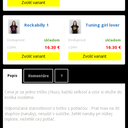
Zvoliť variant
Rockabilly 1
Tuning girl lover
Dostupnosť
skladom
Dostupnosť
skladom
16.30 €
16.30 €
s DPH
s DPH
Zvoliť variant
Zvoliť variant
Popis
Komentáre
?
Cena je za jedno tričko (1kus), každú veľkosť a vzor si vložte do
košíka osobitne.
Odporúčaná starostlivosť o tričko s potlačou: : Prať max na 30
stupňov (naruby), nesušiť v sušičke, žehliť naruby pri nízkej
teplote, nežehliť cez potlač.