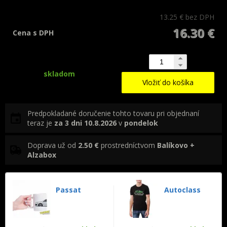
13.25 €
bez DPH
16.30 €
Cena s DPH
skladom
Vložiť do košíka
Predpokladané doručenie tohto tovaru pri objednaní
teraz je
za 3 dni
10.8.2026
v
pondelok
Doprava už od
2.50 €
prostredníctvom
Balíkovo +
Alzabox
Passat
Autoclass