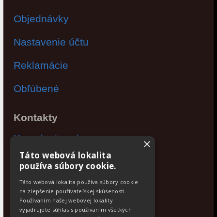
Objednávky
Nastavenie účtu
Reklamácie
Obľúbené
Kontakty
Kontaktujte nás
×
Táto webová lokalita
Po - Pia: 9:00 - 17:00
používa súbory cookie.
Facebook
Táto webová lokalita používa súbory cookie
na zlepšenie používateľskej skúsenosti.
Používaním našej webovej lokality
Newsletter
vyjadrujete súhlas s používaním všetkých