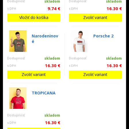
Dostupnosť
skladom
Dostupnosť
skladom
9.74 €
16.30 €
s DPH
s DPH
Vložiť do košíka
Zvoliť variant
Narodeninov
Porsche 2
é
Dostupnosť
skladom
Dostupnosť
skladom
16.30 €
16.30 €
s DPH
s DPH
Zvoliť variant
Zvoliť variant
TROPICANA
Dostupnosť
skladom
16.30 €
s DPH