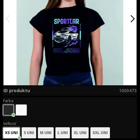
ID produktu
1000473
Farba
Veľkosť
XS UNI
S UNI
M UNI
L UNI
XL UNI
XXL UNI