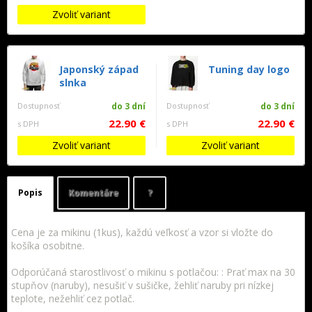
Zvoliť variant
Japonský západ
Tuning day logo
slnka
Dostupnosť
do 3 dní
Dostupnosť
do 3 dní
22.90 €
22.90 €
s DPH
s DPH
Zvoliť variant
Zvoliť variant
Popis
Komentáre
?
Cena je za mikinu (1kus), každú veľkosť a vzor si vložte do
košíka osobitne.
Odporúčaná starostlivosť o mikinu s potlačou: : Prať max na 30
stupňov (naruby), nesušiť v sušičke, žehliť naruby pri nízkej
teplote, nežehliť cez potlač.