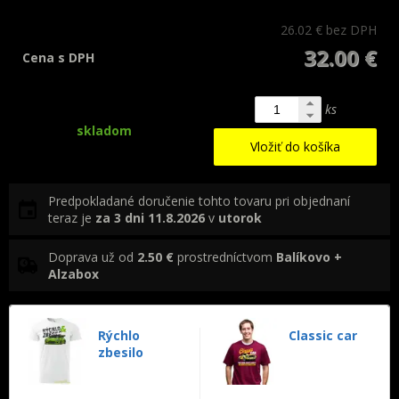
26.02 €
bez DPH
32.00 €
Cena s DPH
ks
skladom
Vložiť do košíka
Predpokladané doručenie tohto tovaru pri objednaní
teraz je
za 3 dni
11.8.2026
v
utorok
Doprava už od
2.50 €
prostredníctvom
Balíkovo +
Alzabox
Rýchlo
Classic car
zbesilo