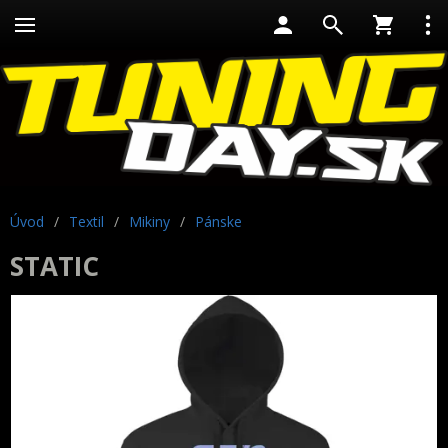
Úvod
/
Textil
/
Mikiny
/
Pánske
STATIC