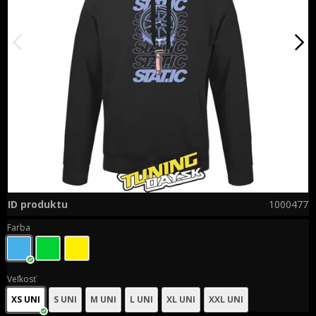
ID produktu
1000477
Farba
Veľkosť
XS UNI
S UNI
M UNI
L UNI
XL UNI
XXL UNI