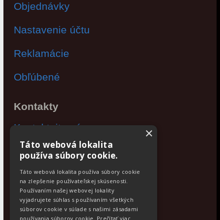
Objednávky
Nastavenie účtu
Reklamácie
Obľúbené
Kontakty
Kontaktujte nás
×
Táto webová lokalita
Po - Pia: 9:00 - 17:00
používa súbory cookie.
Facebook
Táto webová lokalita používa súbory cookie
na zlepšenie používateľskej skúsenosti.
Používaním našej webovej lokality
Newsletter
vyjadrujete súhlas s používaním všetkých
Odoberajte aktuálne novinky
súborov cookie v súlade s našimi zásadami
používania súborov cookie.
Prečítať viac