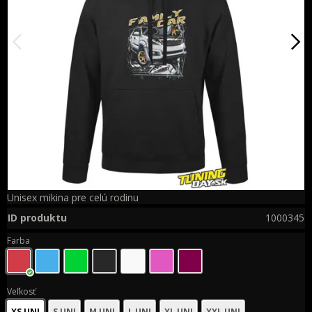
Unisex mikina pre celú rodinu
ID produktu
1000345
Farba
Veľkosť
XS UNI
S UNI
M UNI
L UNI
XL UNI
XXL UNI