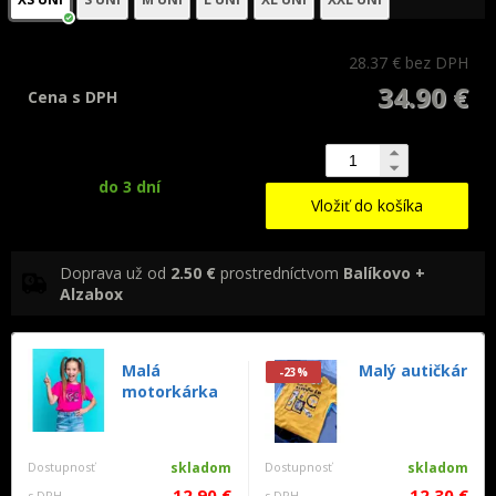
28.37 €
bez DPH
34.90 €
Cena s DPH
do 3 dní
Vložiť do košíka
Doprava už od
2.50 €
prostredníctvom
Balíkovo +
Alzabox
Malá
Malý autičkár
-23%
motorkárka
Dostupnosť
skladom
Dostupnosť
skladom
12.90 €
12.30 €
s DPH
s DPH