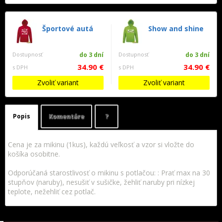
Športové autá
Show and shine
Dostupnosť
do 3 dní
Dostupnosť
do 3 dní
34.90 €
34.90 €
s DPH
s DPH
Zvoliť variant
Zvoliť variant
Popis
Komentáre
?
Cena je za mikinu (1kus), každú veľkosť a vzor si vložte do
košíka osobitne.
Odporúčaná starostlivosť o mikinu s potlačou: : Prať max na 30
stupňov (naruby), nesušiť v sušičke, žehliť naruby pri nízkej
teplote, nežehliť cez potlač.