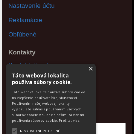
Nastavenie účtu
Reklamácie
Obľúbené
Kontakty
Kontaktujte nás
×
Táto webová lokalita
Po - Pia: 9:00 - 17:00
používa súbory cookie.
Facebook
Táto webová lokalita používa súbory cookie
na zlepšenie používateľskej skúsenosti.
Používaním našej webovej lokality
Newsletter
vyjadrujete súhlas s používaním všetkých
Odoberajte aktuálne novinky
súborov cookie v súlade s našimi zásadami
používania súborov cookie.
Prečítať viac
NEVYHNUTNE POTREBNÉ