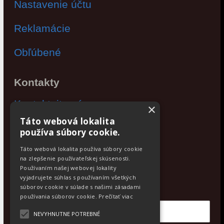
Nastavenie účtu
Reklamácie
Obľúbené
Kontakty
Kontaktujte nás
×
Táto webová lokalita
Po - Pia: 9:00 - 17:00
používa súbory cookie.
Facebook
Táto webová lokalita používa súbory cookie
na zlepšenie používateľskej skúsenosti.
Používaním našej webovej lokality
Newsletter
vyjadrujete súhlas s používaním všetkých
Odoberajte aktuálne novinky
súborov cookie v súlade s našimi zásadami
používania súborov cookie.
Prečítať viac
NEVYHNUTNE POTREBNÉ