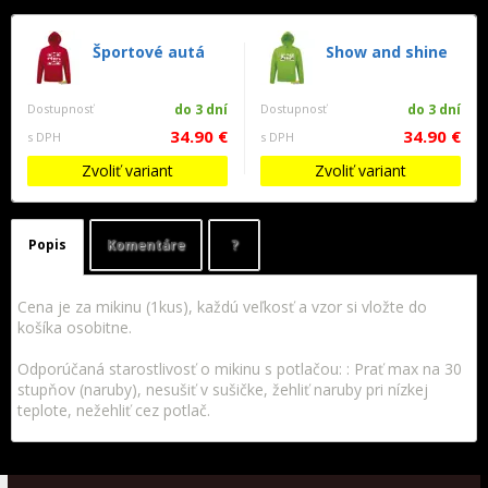
Športové autá
Show and shine
Dostupnosť
do 3 dní
Dostupnosť
do 3 dní
34.90 €
34.90 €
s DPH
s DPH
Zvoliť variant
Zvoliť variant
Popis
Komentáre
?
Cena je za mikinu (1kus), každú veľkosť a vzor si vložte do
košíka osobitne.
Odporúčaná starostlivosť o mikinu s potlačou: : Prať max na 30
stupňov (naruby), nesušiť v sušičke, žehliť naruby pri nízkej
teplote, nežehliť cez potlač.