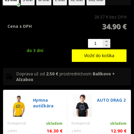
28.37 €
bez DPH
34.90 €
Cena s DPH
do 3 dní
Vložiť do košíka
Doprava už od
2.50 €
prostredníctvom
Balíkovo +
Alzabox
Hymna
AUTO DRAG 2
autičkára
Dostupnosť
skladom
Dostupnosť
skladom
16.30 €
12.90 €
s DPH
s DPH