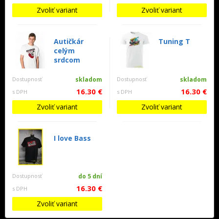
Zvoliť variant
Zvoliť variant
Autičkár
Tuning T
celým
srdcom
Dostupnosť
skladom
Dostupnosť
skladom
16.30 €
16.30 €
s DPH
s DPH
Zvoliť variant
Zvoliť variant
I love Bass
Dostupnosť
do 5 dní
16.30 €
s DPH
Zvoliť variant