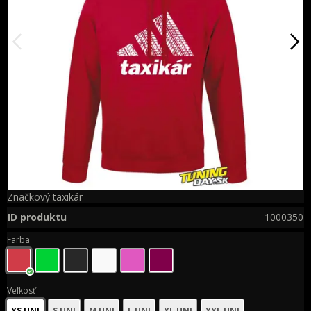
Značkový taxikár
ID produktu
1000350
Farba
Veľkosť
XS UNI
S UNI
M UNI
L UNI
XL UNI
XXL UNI