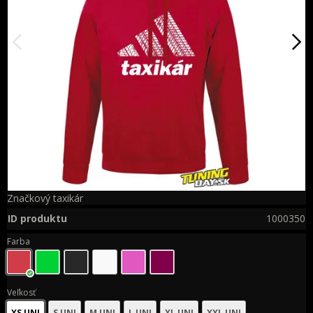
Značkový taxikár
ID produktu
1000350
Farba
Veľkosť
XS UNI
S UNI
M UNI
L UNI
XL UNI
XXL UNI