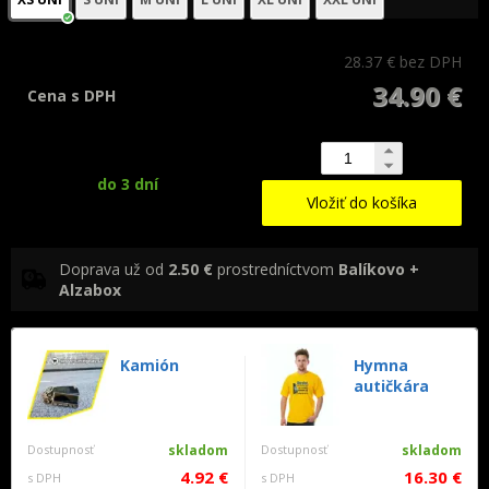
28.37 €
bez DPH
34.90 €
Cena s DPH
do 3 dní
Vložiť do košíka
Doprava už od
2.50 €
prostredníctvom
Balíkovo +
Alzabox
Kamión
Hymna
autičkára
Dostupnosť
skladom
Dostupnosť
skladom
4.92 €
16.30 €
s DPH
s DPH