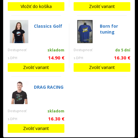
Vložiť do košíka
Zvoliť variant
Classics Golf
Born for
tuning
Dostupnosť
skladom
Dostupnosť
do 5 dní
14.90 €
16.30 €
s DPH
s DPH
Zvoliť variant
Zvoliť variant
DRAG RACING
Dostupnosť
skladom
16.30 €
s DPH
Zvoliť variant