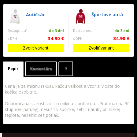
Autičkár
Športové autá
Dostupnosť
do 3 dní
Dostupnosť
do 3 dní
34.90 €
34.90 €
s DPH
s DPH
Zvoliť variant
Zvoliť variant
Popis
Komentáre
?
Cena je za mikinu (1kus), každú veľkosť a vzor si vložte do
košíka osobitne.
Odporúčaná starostlivosť o mikinu s potlačou: : Prať max na 30
stupňov (naruby), nesušiť v sušičke, žehliť naruby pri nízkej
teplote, nežehliť cez potlač.