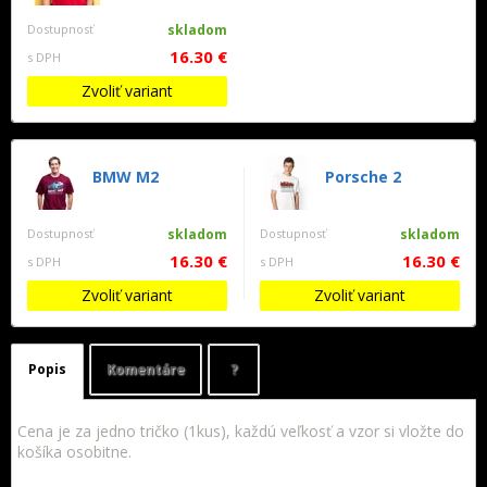
Dostupnosť
skladom
16.30 €
s DPH
Zvoliť variant
BMW M2
Porsche 2
Dostupnosť
skladom
Dostupnosť
skladom
16.30 €
16.30 €
s DPH
s DPH
Zvoliť variant
Zvoliť variant
Popis
Komentáre
?
Cena je za jedno tričko (1kus), každú veľkosť a vzor si vložte do
košíka osobitne.