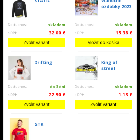
STATIC
Vianočné
ozdobky 2023
Dostupnosť
skladom
Dostupnosť
skladom
32.00 €
15.38 €
s DPH
s DPH
Zvoliť variant
Vložiť do košíka
Drifting
King of
street
Dostupnosť
do 3 dní
Dostupnosť
skladom
22.90 €
1.13 €
s DPH
s DPH
Zvoliť variant
Zvoliť variant
GTR