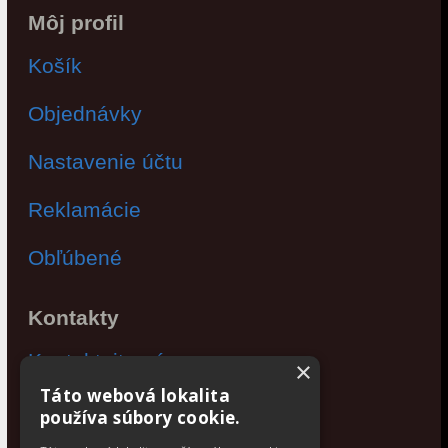
Môj profil
Košík
Objednávky
Nastavenie účtu
Reklamácie
Obľúbené
Kontakty
Kontaktujte nás
×
Táto webová lokalita
Po - Pia: 9:00 - 17:00
používa súbory cookie.
Facebook