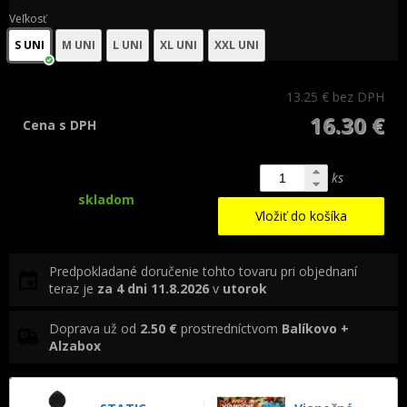
Veľkosť
S UNI
M UNI
L UNI
XL UNI
XXL UNI
13.25 €
bez DPH
16.30 €
Cena s DPH
ks
skladom
Vložiť do košíka
Predpokladané doručenie tohto tovaru pri objednaní
teraz je
za 4 dni
11.8.2026
v
utorok
Doprava už od
2.50 €
prostredníctvom
Balíkovo +
Alzabox