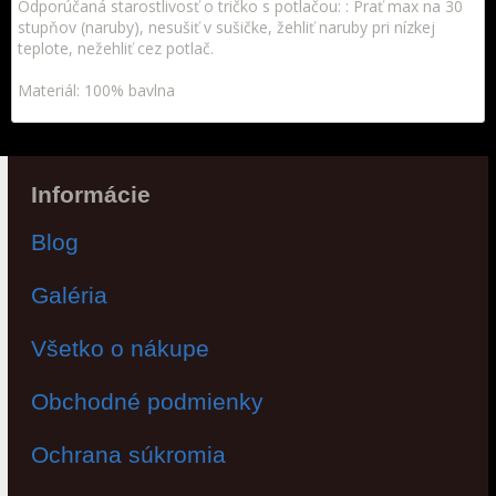
Odporúčaná starostlivosť o tričko s potlačou: : Prať max na 30
stupňov (naruby), nesušiť v sušičke, žehliť naruby pri nízkej
teplote, nežehliť cez potlač.
Materiál: 100% bavlna
Informácie
Blog
Galéria
Všetko o nákupe
Obchodné podmienky
Ochrana súkromia