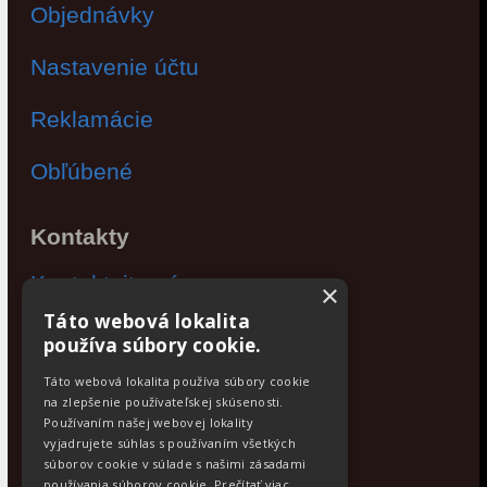
Objednávky
Nastavenie účtu
Reklamácie
Obľúbené
Kontakty
Kontaktujte nás
×
Táto webová lokalita
Po - Pia: 9:00 - 17:00
používa súbory cookie.
Facebook
Táto webová lokalita používa súbory cookie
na zlepšenie používateľskej skúsenosti.
Používaním našej webovej lokality
Newsletter
vyjadrujete súhlas s používaním všetkých
Odoberajte aktuálne novinky
súborov cookie v súlade s našimi zásadami
používania súborov cookie.
Prečítať viac