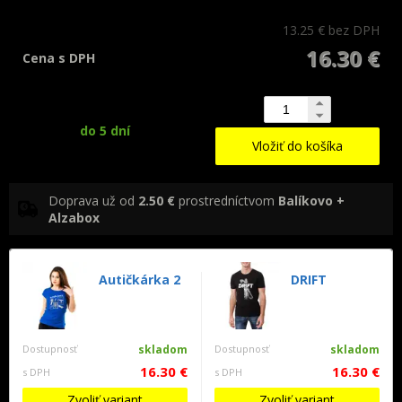
13.25 €
bez DPH
16.30 €
Cena s DPH
do 5 dní
Vložiť do košíka
Doprava už od
2.50 €
prostredníctvom
Balíkovo +
Alzabox
Autičkárka 2
DRIFT
Dostupnosť
skladom
Dostupnosť
skladom
16.30 €
16.30 €
s DPH
s DPH
Zvoliť variant
Zvoliť variant