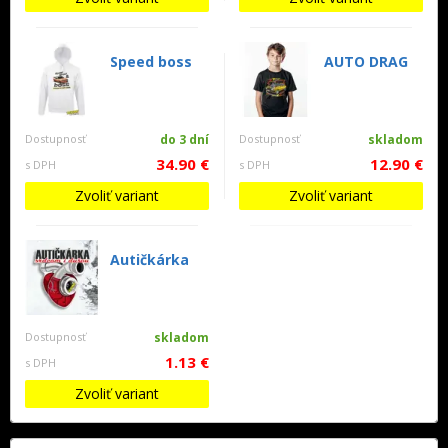
Speed boss
AUTO DRAG
Dostupnosť
do 3 dní
Dostupnosť
skladom
34.90 €
12.90 €
s DPH
s DPH
Zvoliť variant
Zvoliť variant
Autičkárka
Dostupnosť
skladom
1.13 €
s DPH
Zvoliť variant