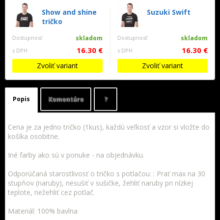
Show and shine
Suzuki Swift
tričko
Dostupnosť
skladom
Dostupnosť
skladom
16.30 €
16.30 €
s DPH
s DPH
Zvoliť variant
Zvoliť variant
Popis
Komentáre
?
Cena je za jedno tričko (1kus), každú veľkosť a vzor si vložte do
košíka osobitne.
Iné farby ako sú v ponuke - na objednávku.
Odporúčaná starostlivosť o tričko s potlačou: : Prať max na 30
stupňov (naruby), nesušiť v sušičke, žehliť naruby pri nízkej
teplote, nežehliť cez potlač.
Materiál: 100% bavlna