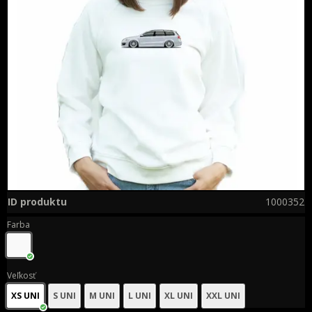
ID produktu
1000352
Farba
Veľkosť
XS UNI
S UNI
M UNI
L UNI
XL UNI
XXL UNI