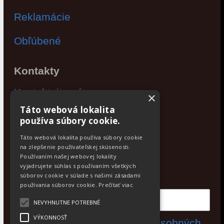
Reklamácie
Obľúbené
Kontakty
Kontaktujte nás
×
Táto webová lokalita
Po - Pia: 9:00 - 17:00
používa súbory cookie.
Facebook
Táto webová lokalita používa súbory cookie
na zlepšenie používateľskej skúsenosti.
Používaním našej webovej lokality
Newsletter
vyjadrujete súhlas s používaním všetkých
Odoberajte aktuálne novinky
súborov cookie v súlade s našimi zásadami
používania súborov cookie.
Prečítať viac
NEVYHNUTNE POTREBNÉ
VÝKONNOSŤ
Súhlasím s
spracovaním osobných