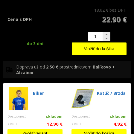
18.62 €
bez DPH
22.90 €
Cena s DPH
do 3 dní
Vložiť do košíka
Doprava už od
2.50 €
prostredníctvom
Balíkovo +
Alzabox
Biker
Kotúč / Brzda
Dostupnosť
skladom
Dostupnosť
skladom
12.90 €
4.92 €
s DPH
s DPH
Zvoliť variant
Vložiť do košíka