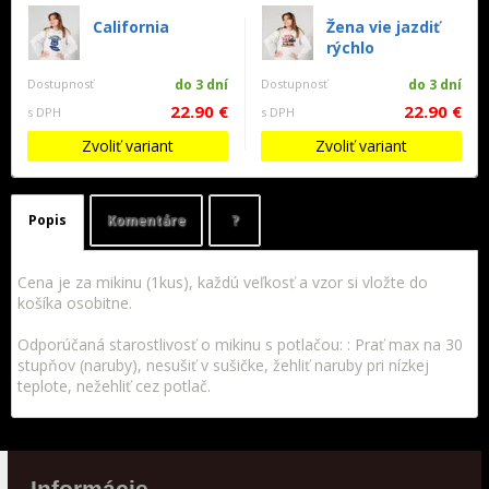
California
Žena vie jazdiť
rýchlo
Dostupnosť
do 3 dní
Dostupnosť
do 3 dní
22.90 €
22.90 €
s DPH
s DPH
Zvoliť variant
Zvoliť variant
Popis
Komentáre
?
Cena je za mikinu (1kus), každú veľkosť a vzor si vložte do
košíka osobitne.
Odporúčaná starostlivosť o mikinu s potlačou: : Prať max na 30
stupňov (naruby), nesušiť v sušičke, žehliť naruby pri nízkej
teplote, nežehliť cez potlač.
Informácie