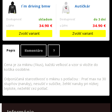
I´m driving bmw
Autičkár
Dostupnosť
skladom
Dostupnosť
do 3 dní
34.90 €
34.90 €
s DPH
s DPH
Zvoliť variant
Zvoliť variant
Popis
Komentáre
?
Cena je za mikinu (1kus), každú veľkosť a vzor si vložte do
košíka osobitne.
Odporúčaná starostlivosť o mikinu s potlačou: : Prať max na 30
stupňov (naruby), nesušiť v sušičke, žehliť naruby pri nízkej
teplote, nežehliť cez potlač.
Informácie