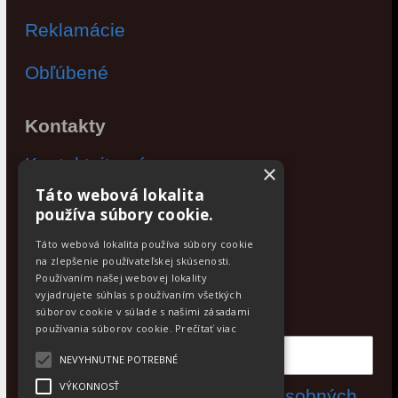
Reklamácie
Obľúbené
Kontakty
Kontaktujte nás
×
Táto webová lokalita
Po - Pia: 9:00 - 17:00
používa súbory cookie.
Facebook
Táto webová lokalita používa súbory cookie
na zlepšenie používateľskej skúsenosti.
Používaním našej webovej lokality
Newsletter
vyjadrujete súhlas s používaním všetkých
Odoberajte aktuálne novinky
súborov cookie v súlade s našimi zásadami
používania súborov cookie.
Prečítať viac
NEVYHNUTNE POTREBNÉ
VÝKONNOSŤ
Súhlasím s
spracovaním osobných