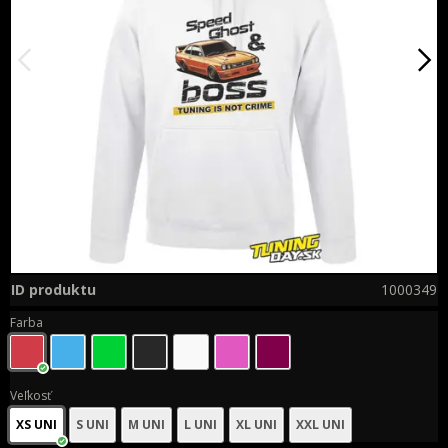
ID produktu
1000349
Farba
Veľkosť
XS UNI
S UNI
M UNI
L UNI
XL UNI
XXL UNI