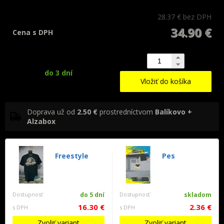
28.37 €
bez DPH
34.90 €
Cena s DPH
do 3 dní
Vložiť do košíka
Doprava už od
2.50 €
prostredníctvom
Balíkovo +
Alzabox
Freestyle
Pes
Dostupnosť
do 5 dní
Dostupnosť
skladom
16.30 €
2.36 €
s DPH
s DPH
Zvoliť variant
Zvoliť variant