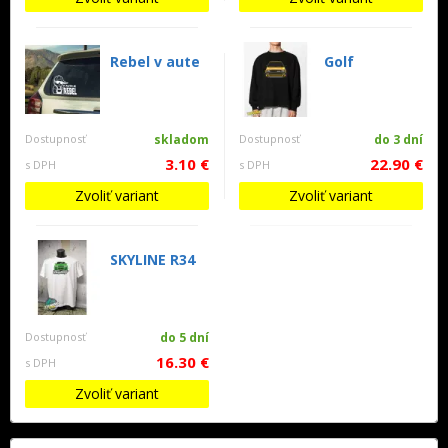
Rebel v aute
Golf
Dostupnosť
skladom
Dostupnosť
do 3 dní
3.10 €
22.90 €
s DPH
s DPH
Zvoliť variant
Zvoliť variant
SKYLINE R34
Dostupnosť
do 5 dní
16.30 €
s DPH
Zvoliť variant