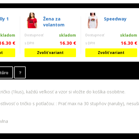
ly 1
Žena za
Speedway
volantom
skladom
Dostupnosť
skladom
Dostupnosť
skladom
16.30 €
16.30 €
16.30 €
s DPH
s DPH
nt
Zvoliť variant
Zvoliť variant
táre
?
ričko (1kus), každú veľkosť a vzor si vložte do košíka osobitne.
livosť o tričko s potlačou: : Prať max na 30 stupňov (naruby), nesušiť 
vlna