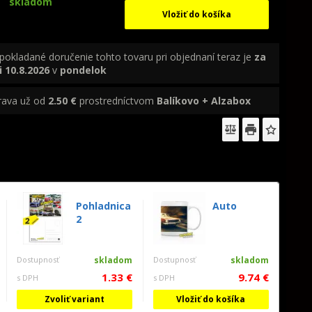
skladom
Vložiť do košíka
pokladané doručenie tohto tovaru pri objednaní teraz je
za
i
10.8.2026
v
pondelok
rava už od
2.50 €
prostredníctvom
Balíkovo + Alzabox
Pohladnica
Auto
2
Dostupnosť
skladom
Dostupnosť
skladom
1.33 €
9.74 €
s DPH
s DPH
Zvoliť variant
Vložiť do košíka