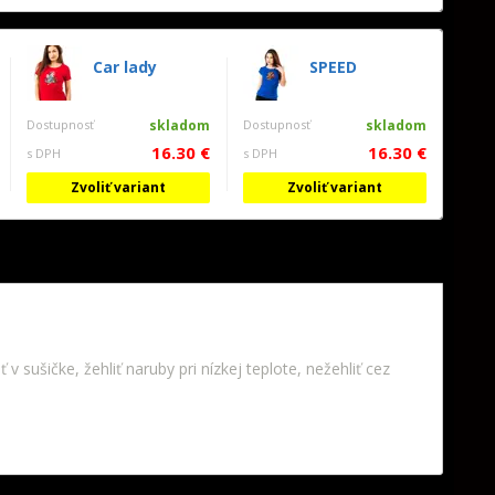
Car lady
SPEED
Dostupnosť
skladom
Dostupnosť
skladom
16.30 €
16.30 €
s DPH
s DPH
Zvoliť variant
Zvoliť variant
v sušičke, žehliť naruby pri nízkej teplote, nežehliť cez