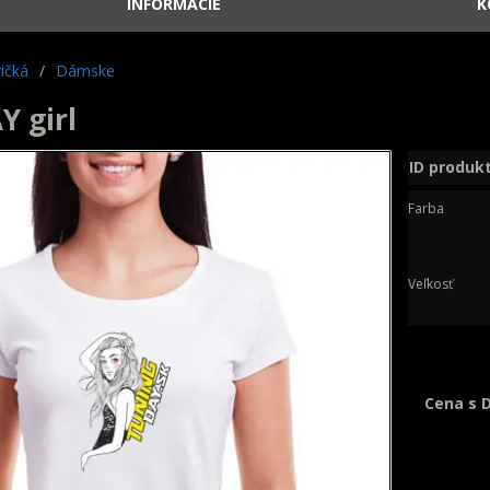
INFORMÁCIE
K
ičká
/
Dámske
Y girl
ID produk
Farba
Veľkosť
Cena s 