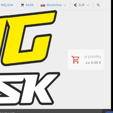
Môj účet
Košík
Slovenčina
EUR
je prázdny
za 0.00 €