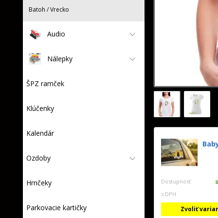
Batoh / Vrecko
Audio
Nálepky
ŠPZ ramček
Klúčenky
Kalendár
Baby
Ozdoby
Dostupnosť
Hrnčeky
s DPH
Parkovacie kartičky
Zvoliť varia