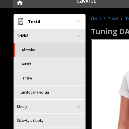
UŽÍVATEĽ
Úvod
/
Textil
/
Tr
Textil
Tuning DA
Tričká
Dámske
Detské
Pánske
Limitovaná edícia
Mikiny
Šiltovky a čiapky