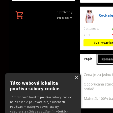
je prázdny
Rockabil
za 0.00 €
Dostupnosť
s DPH
Zvoliť varia
Popis
Komen
Cena je za jedno t
×
Táto webová lokalita
Odporúčaná starost
používa súbory cookie.
potlač.
Táto webová lokalita používa súbory cookie
Materiál: 100% ba
na zlepšenie používateľskej skúsenosti.
Používaním našej webovej lokality
vyjadrujete súhlas s používaním všetkých