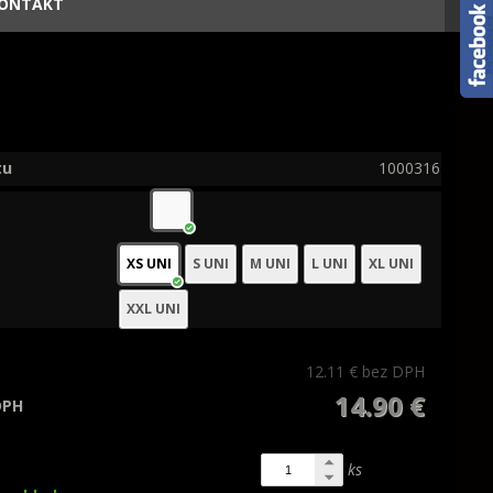
ONTAKT
tu
1000316
XS UNI
S UNI
M UNI
L UNI
XL UNI
XXL UNI
12.11 €
bez DPH
14.90 €
DPH
ks