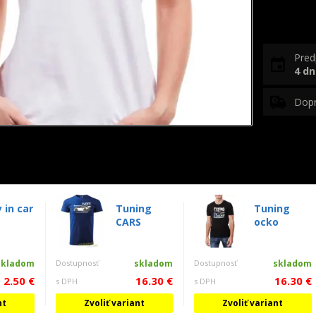
Pred
4 dn
Dop
 in car
Tuning
Tuning
CARS
ocko
skladom
Dostupnosť
skladom
Dostupnosť
skladom
2.50 €
16.30 €
16.30 €
s DPH
s DPH
nt
Zvoliť variant
Zvoliť variant