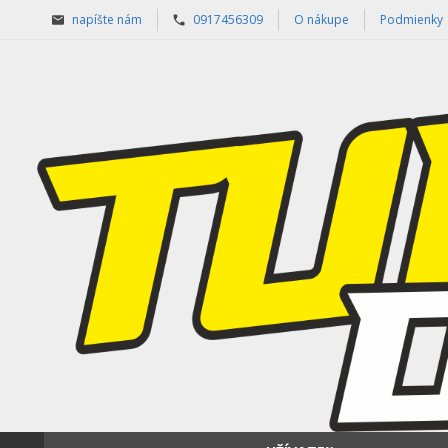
napíšte nám
0917456309
O nákupe
Podmienky